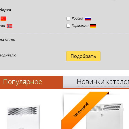
сборки
й
Россия
Германия
гия
вать по:
водителю
Популярное
Новинки
катало
Новинки!