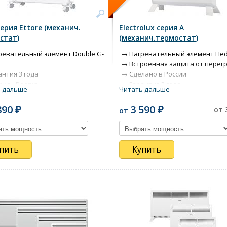
серия Ettore (механич.
Electrolux серия А
стат)
(механич.термостат)
евательный элемент Double G-
Нагревательный элемент He
Встроенная защита от перег
нтия 3 года
Сделано в России
ка - Россия
Гарантия 3 года
 дальше
Читать дальше
льянский дизайн
Механический термостат
 режима работы
890 ₽
3 590 ₽
от 
от
ита от опрокидывания
пить
Купить