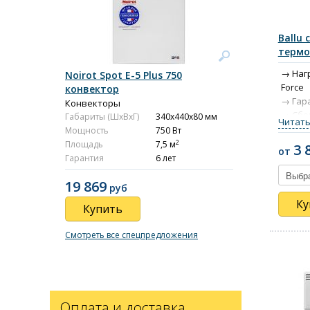
Ballu 
термо
Нагр
Noirot Spot E-5 Plus 750
Force
конвектор
Гара
Конвекторы
Сбор
Габариты (ШxВxГ)
340x440x80 мм
Читать
Ита
Мощность
750 Вт
Два
2
Площадь
7,5 м
3 
от
Защ
Гарантия
6 лет
19 869
руб
Ку
Купить
Смотреть все спецпредложения
Оплата и доставка