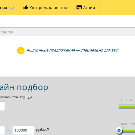
ация
Контроль качества
Акции
Акционные предложения — специально для вас!
айн-подбор
 помещения:
2
м
2
5
8
|
|
|
9000
23
|
—
рублей