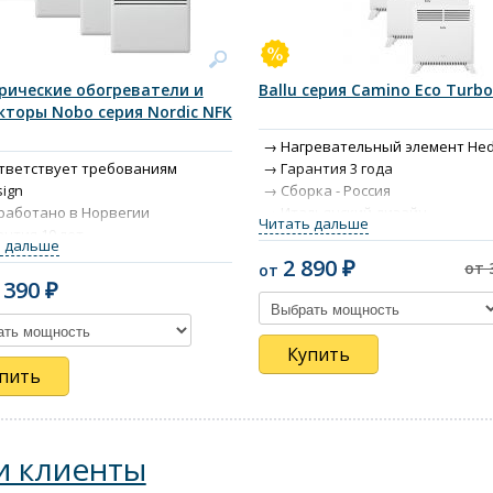
рические обогреватели и
Ballu серия Camino Eco Turbo
кторы Nobo серия Nordic NFK
Нагревательный элемент He
тветствует требованиям
Гарантия 3 года
ign
Сборка - Россия
работано в Норвегии
Итальянский дизайн
Читать дальше
нтия 10 лет
Защита от опрокидывания
 дальше
рс работы 30 лет
Защита от перегрева
2 890 ₽
от 
от
та от воды по стандарту IP24
 390 ₽
ита от перегрева
Купить
пить
 клиенты