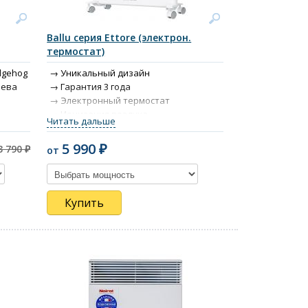
Ballu серия Ettore (электрон.
термостат)
dgehog
Уникальный дизайн
рева
Гарантия 3 года
Электронный термостат
Ионизация воздуха
Читать дальше
Защита от брызг по стандарту IP24
Сделано в России
5 990 ₽
3 790 ₽
от
Купить