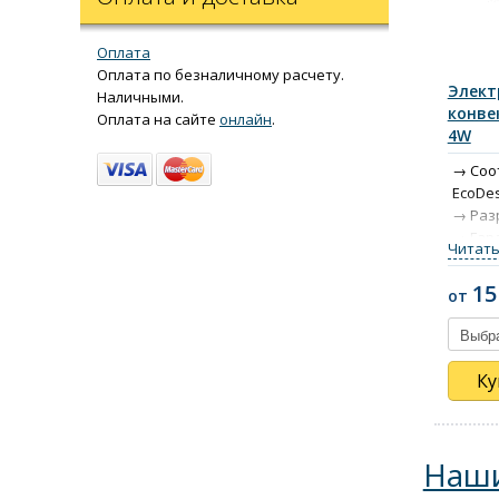
Оплата
Оплата по безналичному расчету.
Элект
Наличными.
конве
Оплата на сайте
онлайн
.
4W
Соо
EcoDes
Раз
Гара
Читать
Ресу
Защи
15
от
Защ
Ку
Наши