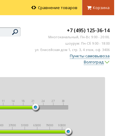
Сравнение товаров
Корзина
+7 (495) 125-36-14
Многоканальный,
Пн-Вс
9:00 - 20:00,
шоурум: Пн-Сб 9:00 - 18:00
ул. Енисейская дом 1, стр. 3, 4 этаж, оф. 3406
Пункты самовывоза
Волгоград
11
14
18
21
24
27
30
|
|
|
|
|
|
|
000
37000
51000
65000
79000
93000
|
|
|
|
|
|