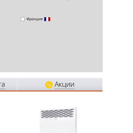
Франция
га
Акции