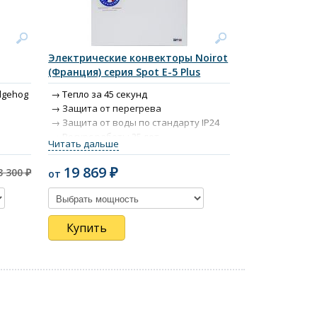
Электрические конвекторы Noirot
(Франция) серия Spot E-5 Plus
dgehog
Тепло за 45 секунд
Защита от перегрева
Защита от воды по стандарту IP24
Ресурс работы 25 лет
Читать дальше
Ножки в комплекте
Электронный термостат
19 869 ₽
3 300 ₽
от
Сделано во Франции
Гарантия 6 лет
Механическое управление
Купить