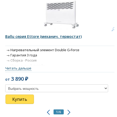
Ballu серия Ettore (механич. термостат)
Нагревательный элемент Double G-Force
Гарантия 3 года
Сборка - Россия
Итальянский дизайн
Читать дальше
Два режима работы
Защита от опрокидывания
3 890 ₽
от
Купить
1/6