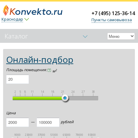
+7 (495) 125-36-14
Краснодар
Пункты самовывоза
Каталог
Обогреватели-конвекторы
Онлайн-подбор
Керамические обогреватели
Площадь помещения:
2
м
Тепловые пушки
Тепловые завесы (электрические)
2
5
8
11
14
18
21
24
27
30
|
|
|
|
|
|
|
|
|
|
Тепловые завесы (водяные)
Подарочные сертификаты
Цена
Термогигрометры
—
рублей
9000
23000
37000
51000
65000
79000
93000
|
|
|
|
|
|
|