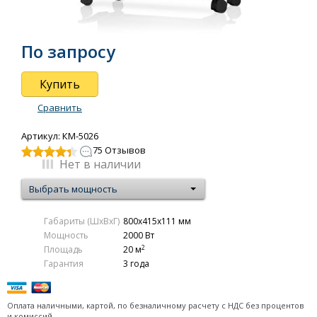
серия Ettore (электрон. термостат)
серия Solo
По запросу
серия Platinum Plaza EXT
Ballu BEP/EXT1000 конвектор
Купить
Ballu BEP/EXT1500 конвектор
Ballu BEP/EXT2000 конвектор
Сравнить
серия Camino Evolution механический термостат
Артикул: КМ-5026
серия Evolution Transformer
75 Отзывов
Аксессуары
Нет в наличии
Электрические конвекторы Roda
Выбрать мощность
Керамические обогреватели
Габариты (ШxВxГ)
800x415x111 мм
Тепловые пушки
Мощность
2000 Вт
2
Площадь
20 м
Тепловые завесы (электрические)
Гарантия
3 года
Тепловые завесы (водяные)
Оплата наличными, картой, по безналичному расчету с НДС без процентов
Подарочные сертификаты
и комиссий.