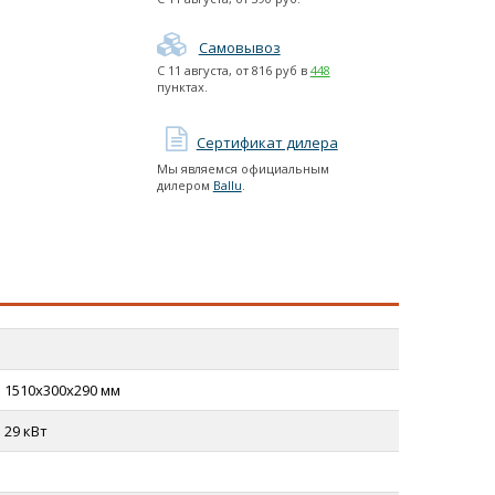
Самовывоз
С
11 августа
, от
816
руб в
448
пунктах.
Сертификат дилера
Мы являемся официальным
дилером
Ballu
.
1510x300x290 мм
29 кВт