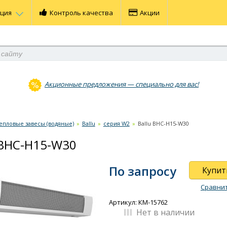
ация
Контроль качества
Акции
Акционные предложения — специально для вас!
епловые завесы (водяные)
»
Ballu
»
серия W2
»
Ballu BHC-Н15-W30
 BHC-Н15-W30
По запросу
Купит
Сравни
Артикул: КМ-15762
Нет в наличии