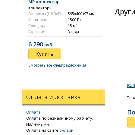
MR конвектор
Конвекторы
Други
Габариты (ШxВxГ)
595x400x97 мм
Мощность
1500 Вт
2
Площадь
15 м
Гарантия
3 года
6 290
руб
Купить
Смотреть все спецпредложения
Bal
Оплата и доставка
Теп
По
Оплата
Оплата по безналичному расчету.
Наличными.
Оплата на сайте
онлайн
.