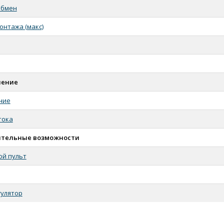
обмен
онтажа (макс)
чение
ние
тока
тельные возможности
й пульт
улятор