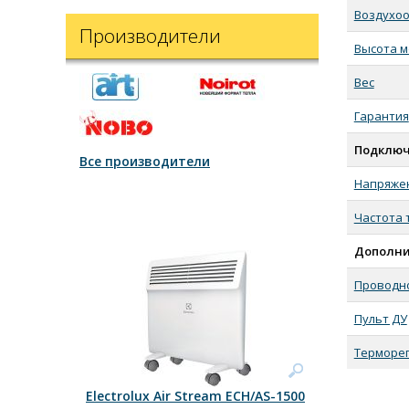
Воздухо
Производители
Высота м
Вес
Гарантия
Подклю
Все производители
Напряже
Частота 
Дополни
Проводно
Пульт ДУ
Терморег
Electrolux Air Stream ECH/AS-1500