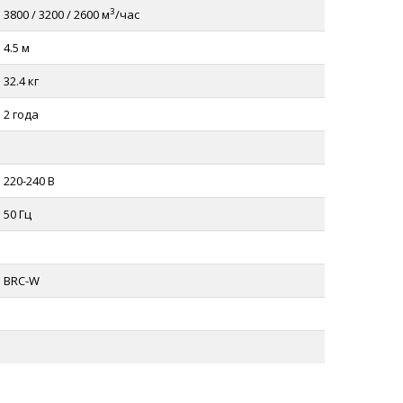
3
3800 / 3200 / 2600 м
/час
4.5 м
32.4 кг
2 года
220-240 В
50 Гц
BRC-W