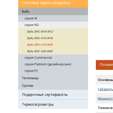
Тепловые завесы (водяные)
Ballu
серия W
серия W2
Ballu BHC-M10-W12
Ballu BHC-Н10-W18
Ballu BHC-Н15-W30
Ballu BHC-Н20-W45
серия Commercial
серия Platinum (дизайнерские)
Полные
серия PS
Тепломаш
Основны
Тропик
Габарит
Подарочные сертификаты
Мощность
Термогигрометры
Техниче