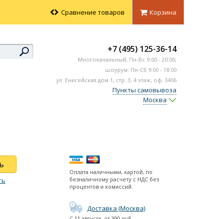
Сравнение товаров
Корзина
+7 (495) 125-36-14
Многоканальный,
Пн-Вс
9:00 - 20:00,
шоурум: Пн-Сб 9:00 - 18:00
ул. Енисейская дом 1, стр. 3, 4 этаж, оф. 3406
Пункты самовывоза
Москва
ь
Оплата наличными, картой, по
безналичному расчету с НДС без
ть
процентов и комиссий.
Доставка (Москва)
С
11 августа
, от
390
руб.