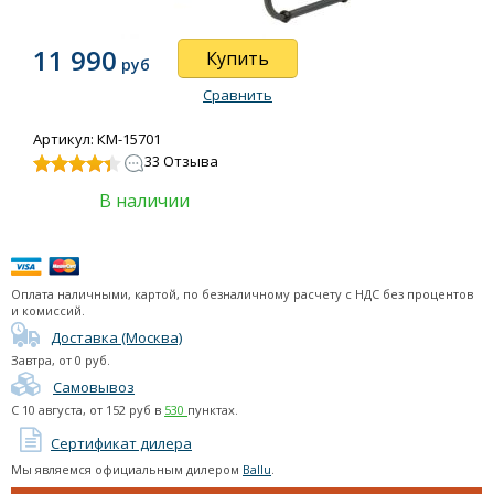
Ballu BHP-P-3
Ballu BHP-P-5
11 990
Купить
руб
Ballu BHP-P-6
Ballu BHP-P-9
Сравнить
Круглый корпус (серия Prorab 2)
Артикул: КМ-15701
Круглый корпус (газовые)
33 Отзыва
Дизельные непрямого нагрева
В наличии
Дизельные прямого нагрева
Газовые тепловые пушки
Тепловые пушки Тепломаш
Оплата наличными, картой, по безналичному расчету с НДС без процентов
Тепловые пушки Тропик
и комиссий.
Тепловые пушки Master
Доставка (Москва)
Завтра
, от
0
руб.
Тепловые завесы (электрические)
Самовывоз
С
10 августа
, от
152
руб в
530
пунктах.
Тепловые завесы (водяные)
Сертификат дилера
Подарочные сертификаты
Мы являемся официальным дилером
Ballu
.