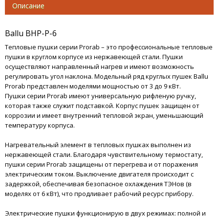
Термогигрометры
Описание
Ballu BHP-P-6
Тепловые пушки серии Prorab – это профессиональные тепловые
пушки в круглом корпусе из нержавеющей стали. Пушки
осуществляют направленный нагрев и имеют возможность
регулировать угол наклона. Модельный ряд круглых пушек Ballu
Prorab представлен моделями мощностью от 3 до 9 кВт.
Пушки серии Prorab имеют универсальную рифленую ручку,
которая также служит подставкой. Корпус пушек защищен от
коррозии и имеет внутренний тепловой экран, уменьшающий
температуру корпуса.
Нагревательный элемент в тепловых пушках выполнен из
нержавеющей стали. Благодаря чувствительному термостату,
пушки серии Prorab защищены от перегрева и от поражения
электрическим током. Выключение двигателя происходит с
задержкой, обеспечивая безопасное охлаждения ТЭНов (в
моделях от 6 кВт), что продливает рабочий ресурс прибору.
Электрические пушки функционирую в двух режимах: полной и