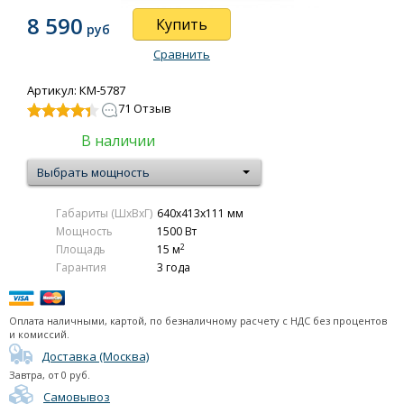
Ballu BIHP/R-1000 конвектор
8 590
Купить
руб
Ballu BIHP/R-1500 конвекторы
Сравнить
Ballu BIHP/R-2000
серия Ettore (электрон. термостат)
Артикул: КМ-5787
71 Отзыв
серия Solo
серия Platinum Plaza EXT
В наличии
серия Camino Evolution механический термостат
Выбрать мощность
серия Evolution Transformer
Аксессуары
Габариты (ШxВxГ)
640x413x111 мм
Электрические конвекторы Roda
Мощность
1500 Вт
2
Площадь
15 м
Керамические обогреватели
Гарантия
3 года
Тепловые пушки
Оплата наличными, картой, по безналичному расчету с НДС без процентов
Тепловые завесы (электрические)
и комиссий.
Доставка (Москва)
Тепловые завесы (водяные)
Завтра
, от
0
руб.
Самовывоз
Подарочные сертификаты