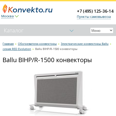
+7 (495) 125-36-14
Москва
Пункты самовывоза
Каталог
Обогреватели-конвекторы
Главная
»
Обогреватели-конвекторы
»
Электрические конвекторы Ballu
»
серия RED Evolution
»
Ballu BIHP/R-1500 конвекторы
Электрические конвекторы Nobo
Электрические конвекторы Noirot
Ballu BIHP/R-1500 конвекторы
Электрические конвекторы Electrolux
Электрические конвекторы Ballu
серия Camino Eco Turbo
серия Ettore (механич. термостат)
серия Heat Max (механич. термостат)
серия ENZO механический термостат
серия ENZO электронный термостат
серия RED Evolution