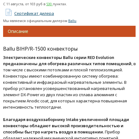
С
11 августа
, от
103
руб в
530
пунктах.
Термогигрометры
Сертификат дилера
Мы являемся официальным дилером
Ballu
.
Описание
Ballu BIHP/R-1500 конвекторы
Электрические конвекторы Ballu серии RED Evolution
предназначены для обогрева различных типов помещений
, в
том числе с высокими потолками и плохой теплоизоляцией.
Конвекторы имеют комбинированную систему обогрева:
конвективный и инфракрасный нагревательные элементы. В
прибор установлен усовершенствованный нагревательный
элемент DX-Power из двух пластин из сплава алюминия с
покрытием Anodic coat, для которых характерна повышенная
интенсивность теплоотдачи.
Благодаря воздухозаборнику Intake увеличенной площади
конвекторы обладают высокой производительностью и
способны быстро нагреть воздух в помещении.
Прибор
обладает надежной механической интуитивно понятной