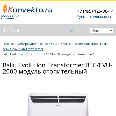
+7 (495) 125-36-14
Москва
Пункты самовывоза
Каталог
Обогреватели-конвекторы
Главная
»
Обогреватели-конвекторы
»
Электрические конвекторы Ballu
»
серия Evolution Transformer
»
Электрические конвекторы Nobo
Ballu Evolution Transformer BEC/EVU-2000 модуль отопительный
Электрические конвекторы Noirot
Ballu Evolution Transformer BEC/EVU-
Электрические конвекторы Electrolux
2000 модуль отопительный
Электрические конвекторы Ballu
серия Camino Eco Turbo
серия Ettore (механич. термостат)
серия Heat Max (механич. термостат)
серия ENZO механический термостат
серия ENZO электронный термостат
серия RED Evolution