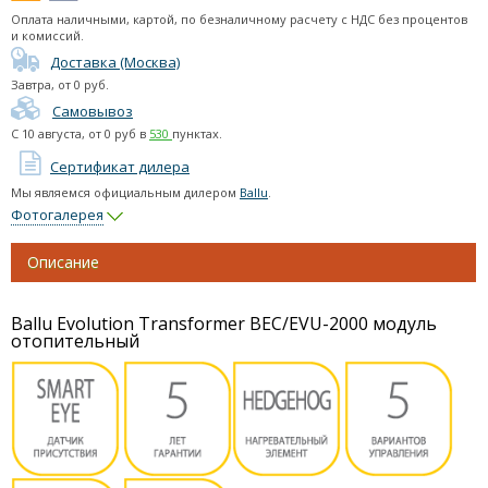
Оплата наличными, картой, по безналичному расчету с НДС без процентов
и комиссий.
Термогигрометры
Доставка (Москва)
Завтра
, от
0
руб.
Самовывоз
С
10 августа
, от
0
руб в
530
пунктах.
Сертификат дилера
Мы являемся официальным дилером
Ballu
.
Фотогалерея
Описание
Ballu Evolution Transformer BEC/EVU-2000 модуль
отопительный