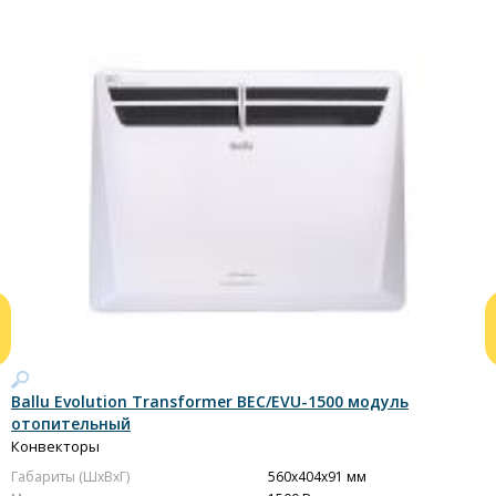
Ballu Evolution Transformer BEC/EVU-1500 модуль
B
отопительный
о
Конвекторы
К
Габариты (ШxВxГ)
560x404x91 мм
Г