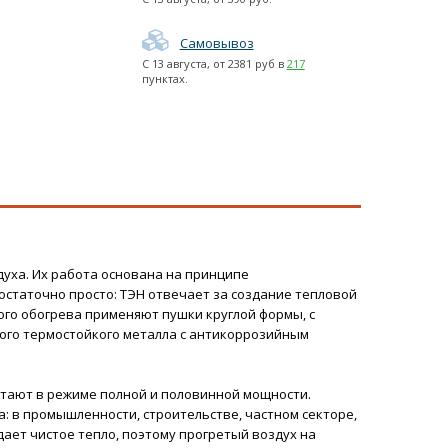
Самовывоз
С
13 августа
, от
2381
руб в
217
пунктах.
уха. Их работа основана на принципе
остаточно просто: ТЭН отвечает за создание тепловой
ого обогрева применяют пушки круглой формы, с
ного термостойкого металла с антикоррозийным
отают в режиме полной и половинной мощности.
: в промышленности, строительстве, частном секторе,
дает чистое тепло, поэтому прогретый воздух на