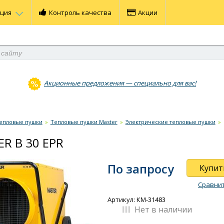
ация
Контроль качества
Акции
Акционные предложения — специально для вас!
епловые пушки
»
Тепловые пушки Master
»
Электрические тепловые пушки
»
R B 30 EPR
По запросу
Купит
Сравни
Артикул: КМ-31483
Нет в наличии