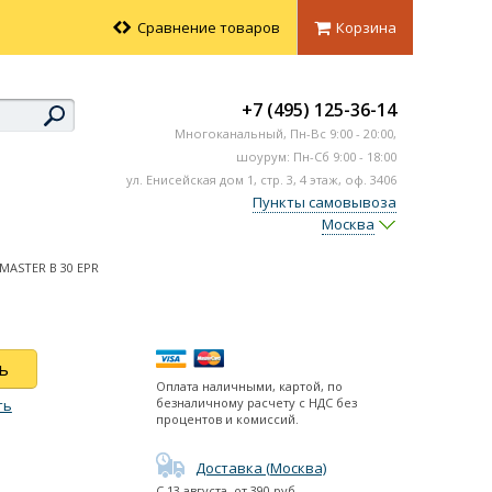
Сравнение товаров
Корзина
+7 (495) 125-36-14
Многоканальный,
Пн-Вс
9:00 - 20:00,
шоурум: Пн-Сб 9:00 - 18:00
ул. Енисейская дом 1, стр. 3, 4 этаж, оф. 3406
Пункты самовывоза
Москва
MASTER B 30 EPR
ь
Оплата наличными, картой, по
безналичному расчету с НДС без
ть
процентов и комиссий.
Доставка (Москва)
С
13 августа
, от
390
руб.