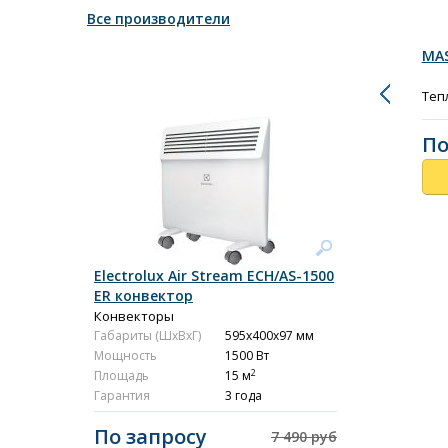
Все производители
MAS
Теп
По
Electrolux Air Stream ECH/AS-1500
ER конвектор
Конвекторы
Габариты (ШxВxГ)
595x400x97 мм
Мощность
1500 Вт
2
Площадь
15 м
Гарантия
3 года
По запросу
7 490 руб