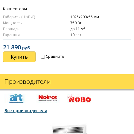
Конвекторы
К
Габариты (ШxВxГ)
1025x200x55 мм
Г
Мощность
750 Вт
М
2
Площадь
до 11 м
П
Гарантия
10 лет
Г
21 890
руб
Купить
Сравнить
Производители
Все производители