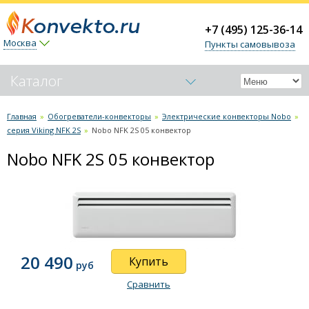
+7 (495) 125-36-14
Москва
Пункты самовывоза
Каталог
Обогреватели-конвекторы
Главная
»
Обогреватели-конвекторы
»
Электрические конвекторы Nobo
»
серия Viking NFK 2S
»
Nobo NFK 2S 05 конвектор
Электрические конвекторы Nobo
серия Nordic NFK 4W
Nobo NFK 2S 05 конвектор
серия Viking NFK 4N
серия Viking NFK 2N
серия Viking NFK 4S
серия Viking NFK 2S
Nobo NFK 2S 05 конвектор
20 490
Nobo NFK 2S 07 конвектор
Купить
руб
Nobo NFK 2S 10 конвектор
Сравнить
серия Oslo NTL 4S