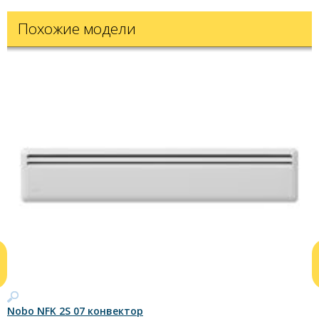
Похожие модели
Nobo NFK 2S 07 конвектор
N