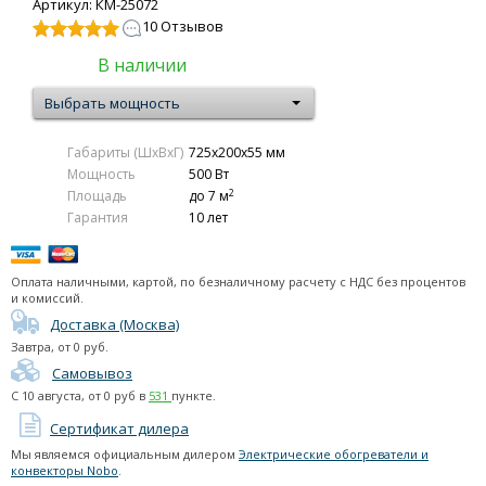
Артикул: КМ-25072
серия NFC 2S
10 Отзывов
серия Viking NFC 2N
Центральные системы управления
В наличии
Декоративные панели для Nobo Oslo
Выбрать мощность
Термостаты для серии Oslo, Viking NFC
Термостаты
Габариты (ШxВxГ)
725x200x55 мм
Мощность
500 Вт
Аксессуары
2
Площадь
до 7 м
Электрические конвекторы Noirot
Гарантия
10 лет
Электрические конвекторы Electrolux
Электрические конвекторы Ballu
Оплата наличными, картой, по безналичному расчету с НДС без процентов
и комиссий.
Электрические конвекторы Roda
Доставка (Москва)
Керамические обогреватели
Завтра
, от
0
руб.
Самовывоз
Тепловые пушки
С
10 августа
, от
0
руб в
531
пункте.
Тепловые завесы (электрические)
Сертификат дилера
Мы являемся официальным дилером
Электрические обогреватели и
Тепловые завесы (водяные)
конвекторы Nobo
.