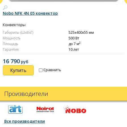
Nobo NFK 4N 05 конвектор
N
Конвекторы
К
Габариты (ШxВxГ)
525x400x55 мм
Г
Мощность
500 Вт
М
2
Площадь
до 7 м
П
Гарантия
10 лет
Г
16 790
руб
Купить
Сравнить
Производители
Все производители