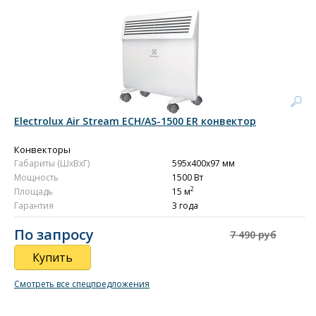
Electrolux Air Stream ECH/AS-1500 ER конвектор
Конвекторы
Габариты (ШxВxГ)
595x400x97 мм
Мощность
1500 Вт
2
Площадь
15 м
Гарантия
3 года
По запросу
7 490 руб
Купить
Смотреть все спецпредложения