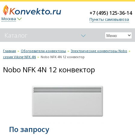
+7 (495) 125-36-14
Москва
Пункты самовывоза
Каталог
Обогреватели-конвекторы
Главная
»
Обогреватели-конвекторы
»
Электрические конвекторы Nobo
»
серия Viking NFK 4N
»
Nobo NFK 4N 12 конвектор
Электрические конвекторы Nobo
серия Nordic NFK 4W
Nobo NFK 4N 12 конвектор
серия Viking NFK 4N
Nobo NFK 4N 05 конвектор
Nobo NFK 4N 07 конвектор
Nobo NFK 4N 10 конвектор
Nobo NFK 4N 12 конвектор
Nobo NFK 4N 15 конвектор
Nobo NFK 4N 20 конвектор
По запросу
серия Viking NFK 2N