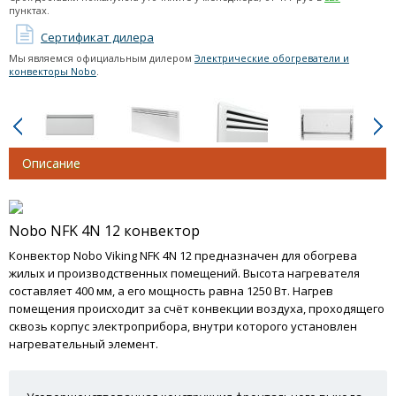
пунктах.
Тепловые завесы (электрические)
Сертификат дилера
Тепловые завесы (водяные)
Мы являемся официальным дилером
Электрические обогреватели и
конвекторы Nobo
.
Подарочные сертификаты
Термогигрометры
Описание
Nobo NFK 4N 12 конвектор
Конвектор Nobo Viking NFK 4N 12 предназначен для обогрева
жилых и производственных помещений. Высота нагревателя
составляет 400 мм, а его мощность равна 1250 Вт. Нагрев
помещения происходит за счёт конвекции воздуха, проходящего
сквозь корпус электроприбора, внутри которого установлен
нагревательный элемент.