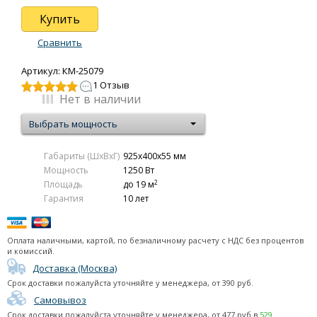
серия Viking NFK 4S
Купить
серия Viking NFK 2S
серия Oslo NTL 4S
Сравнить
серия NFC 2S
Артикул: КМ-25079
серия Viking NFC 2N
1 Отзыв
Центральные системы управления
Нет в наличии
Декоративные панели для Nobo Oslo
Выбрать мощность
Термостаты для серии Oslo, Viking NFC
Термостаты
Габариты (ШxВxГ)
925x400x55 мм
Аксессуары
Мощность
1250 Вт
2
Площадь
до 19 м
Электрические конвекторы Noirot
Гарантия
10 лет
Электрические конвекторы Electrolux
Электрические конвекторы Ballu
Оплата наличными, картой, по безналичному расчету с НДС без процентов
и комиссий.
Электрические конвекторы Roda
Доставка (Москва)
Керамические обогреватели
Срок доставки пожалуйста уточняйте у менеджера
, от
390
руб.
Самовывоз
Тепловые пушки
Срок доставки пожалуйста уточняйте у менеджера
, от
477
руб в
529