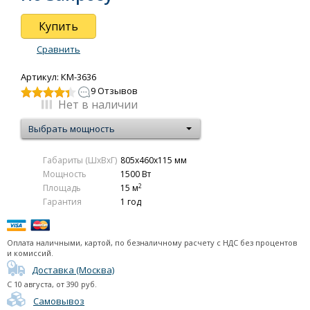
Roda Standart 1.5 конвектор
Купить
Roda Standart 2.0 конвектор
Сравнить
Roda Standart 2.5 конвектор
Аксессуары
Артикул: КМ-3636
9 Отзывов
Керамические обогреватели
Нет в наличии
Тепловые пушки
Выбрать мощность
Тепловые завесы (электрические)
Габариты (ШxВxГ)
805x460x115 мм
Тепловые завесы (водяные)
Мощность
1500 Вт
2
Площадь
15 м
Подарочные сертификаты
Гарантия
1 год
Термогигрометры
Оплата наличными, картой, по безналичному расчету с НДС без процентов
и комиссий.
Доставка (Москва)
С
10 августа
, от
390
руб.
Самовывоз