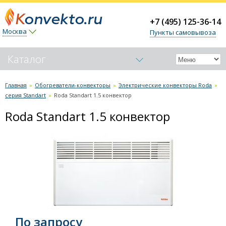
+7 (495) 125-36-14
Москва
Пункты самовывоза
Каталог
Обогреватели-конвекторы
Главная
»
Обогреватели-конвекторы
»
Электрические конвекторы Roda
»
серия Standart
»
Roda Standart 1.5 конвектор
Электрические конвекторы Nobo
Электрические конвекторы Noirot
Roda Standart 1.5 конвектор
Электрические конвекторы Electrolux
Электрические конвекторы Ballu
Электрические конвекторы Roda
серия Standart
Roda Standart 0.5 конвектор уценка
Roda Standart 1.0 конвектор уценка
Roda Standart 0.5 конвектор
По запросу
Roda Standart 1.0 конвектор