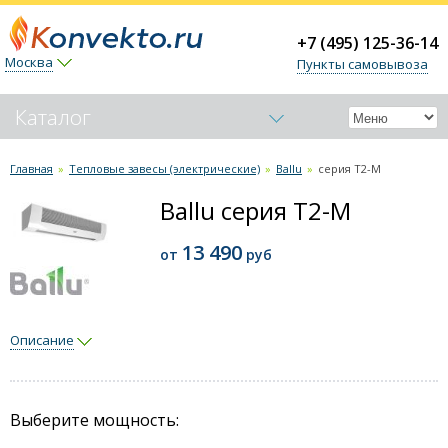
+7 (495) 125-36-14
Москва
Пункты самовывоза
Каталог
Обогреватели-конвекторы
Главная
»
Тепловые завесы (электрические)
»
Ballu
»
серия T2-M
Керамические обогреватели
Ballu серия T2-M
Тепловые пушки
13 490
от
руб
Тепловые завесы (электрические)
Ballu
серия S2
Описание
серия S2-Metallic
серия T2-M
Ballu BHC-L08-T03
Выберите мощность:
Ballu BHC-M10-T09