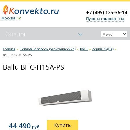
+7 (495) 125-36-14
Москва
Пункты самовывоза
Каталог
Обогреватели-конвекторы
Главная
»
Тепловые завесы (электрические)
»
Ballu
»
серия PS (HA)
»
Ballu BHC-H15A-PS
Керамические обогреватели
Ballu BHC-H15A-PS
Тепловые пушки
Тепловые завесы (электрические)
Ballu
серия S2
серия S2-Metallic
серия T2-M
серия Platinum (дизайнерские)
44 490
Купить
руб
серия T2H