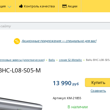
ация
Контроль качества
Акции
Акционные предложения — специально для вас!
епловые завесы (электрические)
»
Ballu
»
серия S2-Metallic
»
Ballu BHC-L08-S05
 BHC-L08-S05-M
13 990
Купить
руб
Сравнить
Артикул: КМ-21855
В наличии