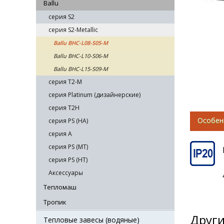
Ballu
серия S2
серия S2-Metallic
Ballu BHC-L08-S05-M
Ballu BHC-L10-S06-M
Ballu BHC-L15-S09-M
серия T2-M
серия Platinum (дизайнерские)
серия T2H
Особен
серия PS (HA)
серия А
серия PS (MT)
cерия PS (HT)
Аксессуары
Тепломаш
Тропик
Други
Тепловые завесы (водяные)