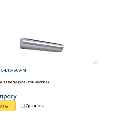
HC-L15-S09-M
е завесы (электрические)
апросу
ить
Сравнить