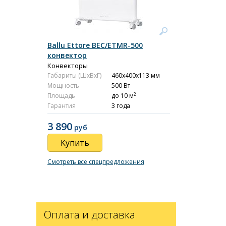
Ballu Ettore BEC/ETMR-500
конвектор
Конвекторы
Габариты (ШxВxГ)
460x400x113 мм
Мощность
500 Вт
2
Площадь
до 10 м
Гарантия
3 года
3 890
руб
Купить
Смотреть все спецпредложения
Оплата и доставка