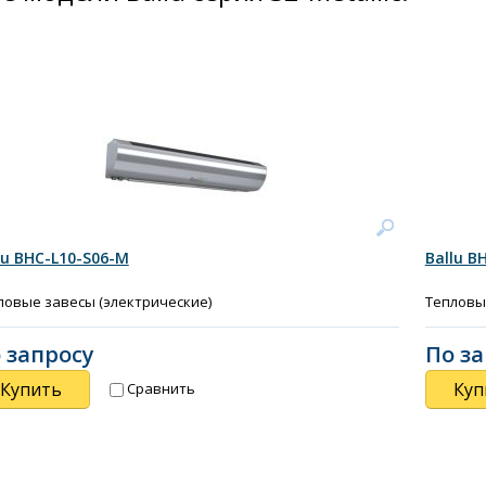
lu BHC-L10-S06-M
Ballu B
ловые завесы (электрические)
Тепловы
 запросу
По з
Купить
Куп
Сравнить