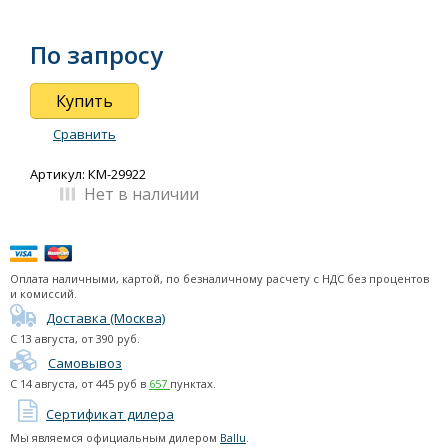
серия T2-M
серия Platinum (дизайнерские)
По запросу
серия T2H
серия PS (HA)
Купить
серия А
Сравнить
серия PS (MT)
Артикул: КМ-29922
cерия PS (HT)
Нет в наличии
Аксессуары
Тепломаш
Тропик
Оплата наличными, картой, по безналичному расчету с НДС без процентов
Тепловые завесы (водяные)
и комиссий.
Доставка (Москва)
Подарочные сертификаты
С
13 августа
, от
390
руб.
Самовывоз
Термогигрометры
С
14 августа
, от
445
руб в
657
пунктах.
Сертификат дилера
Мы являемся официальным дилером
Ballu
.