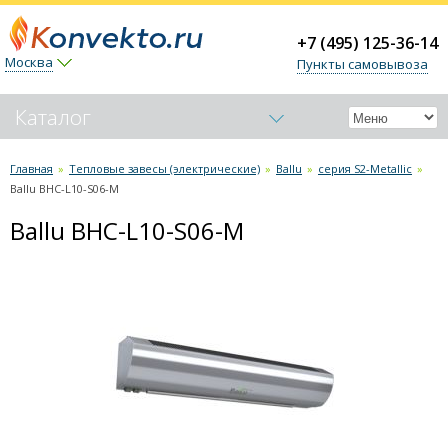
+7 (495) 125-36-14
Москва
Пункты самовывоза
Каталог
Обогреватели-конвекторы
Главная
»
Тепловые завесы (электрические)
»
Ballu
»
серия S2-Metallic
»
Ballu BHC-L10-S06-M
Керамические обогреватели
Ballu BHC-L10-S06-M
Тепловые пушки
Тепловые завесы (электрические)
Ballu
серия S2
серия S2-Metallic
Ballu BHC-L08-S05-M
Ballu BHC-L10-S06-M
Ballu BHC-L15-S09-M