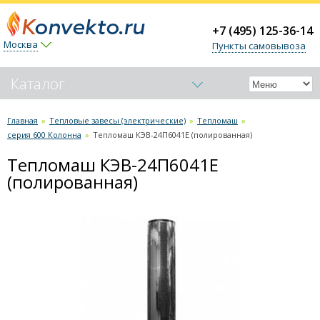
+7 (495) 125-36-14
Москва
Пункты самовывоза
Каталог
Обогреватели-конвекторы
Главная
»
Тепловые завесы (электрические)
»
Тепломаш
»
серия 600 Колонна
»
Тепломаш КЭВ-24П6041Е (полированная)
Керамические обогреватели
Тепломаш КЭВ-24П6041Е
Тепловые пушки
(полированная)
Тепловые завесы (электрические)
Ballu
Тепломаш
серия 100 Бриллиант
серия 100 Оптима
серия 200 Комфорт
серия 200 Оптима