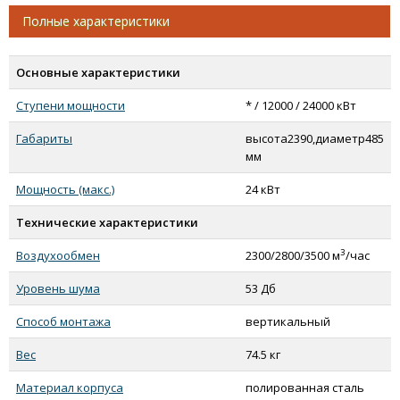
Тепломаш КЭВ-24П6041Е (полированная)
Полные характеристики
Тепломаш КЭВ-30П6041Е (полированная)
Тепломаш КЭВ-18П6041Е (нержавеющая)
Основные характеристики
Тепломаш КЭВ-24П6041Е (нержавеющая)
Ступени мощности
* / 12000 / 24000 кВт
Тепломаш КЭВ-30П6041Е (нержавеющая)
Тепломаш КЭВ-18П6042Е (полированная)
Габариты
высота2390,диаметр485
Тепломаш КЭВ-24П6042Е (полированная)
мм
Тепломаш КЭВ-36П6042Е (полированная)
Мощность (макс.)
24 кВт
Тепломаш КЭВ-18П6042Е (нержавеющая)
Технические характеристики
Тепломаш КЭВ-24П6042Е (нержавеющая)
Тепломаш КЭВ-36П6042Е (нержавеющая)
3
Воздухообмен
2300/2800/3500 м
/час
Тепломаш КЭВ-24П6043Е (полированная)
Уровень шума
53 Дб
Тепломаш КЭВ-36П6043Е (полированная)
Тепломаш КЭВ-48П6043Е (полированная)
Способ монтажа
вертикальный
Тепломаш КЭВ-24П6043Е (нержавеющая)
Вес
74.5 кг
Тепломаш КЭВ-36П6043Е (нержавеющая)
Материал корпуса
полированная сталь
Тепломаш КЭВ-48П6043Е (нержавеющая)