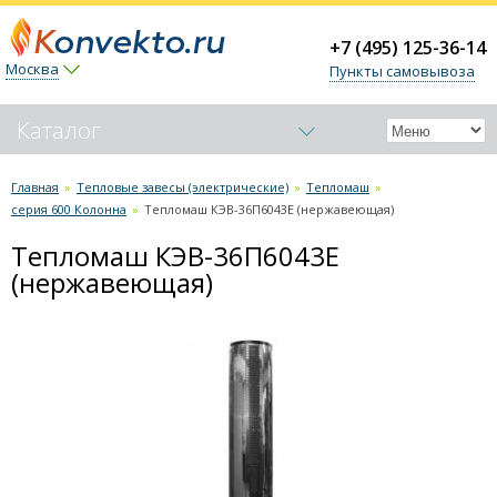
+7 (495) 125-36-14
Москва
Пункты самовывоза
Каталог
Обогреватели-конвекторы
Главная
»
Тепловые завесы (электрические)
»
Тепломаш
»
серия 600 Колонна
»
Тепломаш КЭВ-36П6043Е (нержавеющая)
Керамические обогреватели
Тепломаш КЭВ-36П6043Е
Тепловые пушки
(нержавеющая)
Тепловые завесы (электрические)
Ballu
Тепломаш
серия 100 Бриллиант
серия 100 Оптима
серия 200 Комфорт
серия 200 Оптима