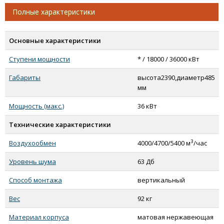
Тепломаш КЭВ-24П6041Е (полированная)
Полные характеристики
Тепломаш КЭВ-30П6041Е (полированная)
Тепломаш КЭВ-18П6041Е (нержавеющая)
Основные характеристики
Тепломаш КЭВ-24П6041Е (нержавеющая)
Ступени мощности
* / 18000 / 36000 кВт
Тепломаш КЭВ-30П6041Е (нержавеющая)
Тепломаш КЭВ-18П6042Е (полированная)
Габариты
высота2390,диаметр485
Тепломаш КЭВ-24П6042Е (полированная)
мм
Тепломаш КЭВ-36П6042Е (полированная)
Мощность (макс.)
36 кВт
Тепломаш КЭВ-18П6042Е (нержавеющая)
Технические характеристики
Тепломаш КЭВ-24П6042Е (нержавеющая)
Тепломаш КЭВ-36П6042Е (нержавеющая)
3
Воздухообмен
4000/4700/5400 м
/час
Тепломаш КЭВ-24П6043Е (полированная)
Уровень шума
63 Дб
Тепломаш КЭВ-36П6043Е (полированная)
Тепломаш КЭВ-48П6043Е (полированная)
Способ монтажа
вертикальный
Тепломаш КЭВ-24П6043Е (нержавеющая)
Вес
92 кг
Тепломаш КЭВ-36П6043Е (нержавеющая)
Материал корпуса
матовая нержавеющая
Тепломаш КЭВ-48П6043Е (нержавеющая)