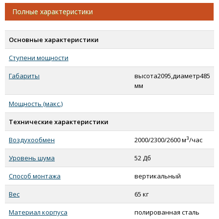
Тепломаш КЭВ-24П6041Е (полированная)
Полные характеристики
Тепломаш КЭВ-30П6041Е (полированная)
Тепломаш КЭВ-18П6041Е (нержавеющая)
Основные характеристики
Тепломаш КЭВ-24П6041Е (нержавеющая)
Ступени мощности
Тепломаш КЭВ-30П6041Е (нержавеющая)
Тепломаш КЭВ-18П6042Е (полированная)
Габариты
высота2095,диаметр485
Тепломаш КЭВ-24П6042Е (полированная)
мм
Тепломаш КЭВ-36П6042Е (полированная)
Мощность (макс.)
Тепломаш КЭВ-18П6042Е (нержавеющая)
Технические характеристики
Тепломаш КЭВ-24П6042Е (нержавеющая)
Тепломаш КЭВ-36П6042Е (нержавеющая)
3
Воздухообмен
2000/2300/2600 м
/час
Тепломаш КЭВ-24П6043Е (полированная)
Уровень шума
52 Дб
Тепломаш КЭВ-36П6043Е (полированная)
Тепломаш КЭВ-48П6043Е (полированная)
Способ монтажа
вертикальный
Тепломаш КЭВ-24П6043Е (нержавеющая)
Вес
65 кг
Тепломаш КЭВ-36П6043Е (нержавеющая)
Материал корпуса
полированная сталь
Тепломаш КЭВ-48П6043Е (нержавеющая)