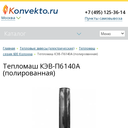
+7 (495) 125-36-14
Москва
Пункты самовывоза
Каталог
Обогреватели-конвекторы
Главная
»
Тепловые завесы (электрические)
»
Тепломаш
»
серия 600 Колонна
»
Тепломаш КЭВ-П6140А (полированная)
Керамические обогреватели
Тепломаш КЭВ-П6140А
Тепловые пушки
(полированная)
Тепловые завесы (электрические)
Ballu
Тепломаш
серия 100 Бриллиант
серия 100 Оптима
серия 200 Комфорт
серия 200 Оптима