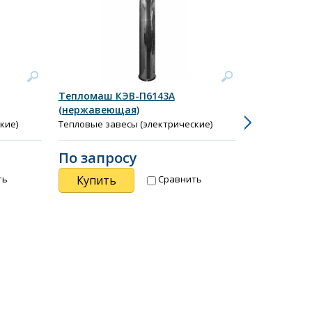
Тепломаш КЭВ-П6143А
Тепломаш 
(нержавеющая)
(полирован
кие)
Тепловые завесы (электрические)
Тепловые за
По запросу
По запр
Купить
Купить
ть
Сравнить