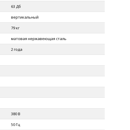
63 Дб
вертикальный
79 кг
матовая нержавеющая сталь
2 года
380 В
50 Гц