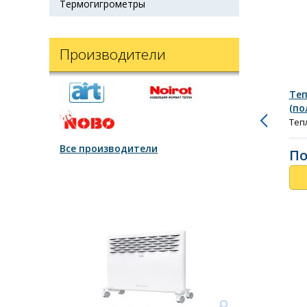
Термогигрометры
Производители
Теп
(по
Теп
Все производители
По