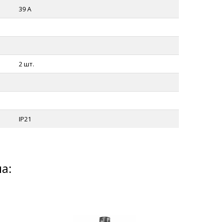
39 А
2 шт.
IP21
а: