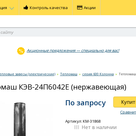
ация
Контроль качества
Акции
Акционные предложения — специально для вас!
епловые завесы (электрические)
»
Тепломаш
»
серия 600 Колонна
»
Тепломаш
омаш КЭВ-24П6042Е (нержавеющая)
По запросу
Купит
Сравни
Артикул: КМ-31868
Нет в наличии